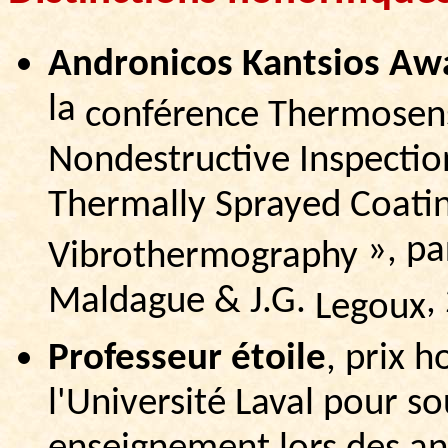
Andronicos
Kantsios
Aw
la
conférence
Thermosen
Nondestructive Inspectio
Thermally Sprayed Coatin
», pa
Vibrothermography
Maldague & J.G.
,
Legoux
Professeur étoile
, prix
h
l'Université Laval pour so