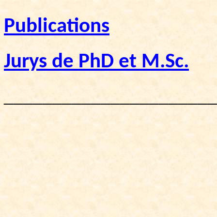
Publications
Jurys de PhD et M.Sc.
______________________