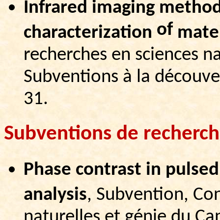
Infrared
imaging
metho
of
characterization
mater
recherches en sciences na
Subventions à la découve
31.
Subventions de recherch
Phase
contrast
in
pulsed
analysis
, Subvention, Con
naturelles et génie du 