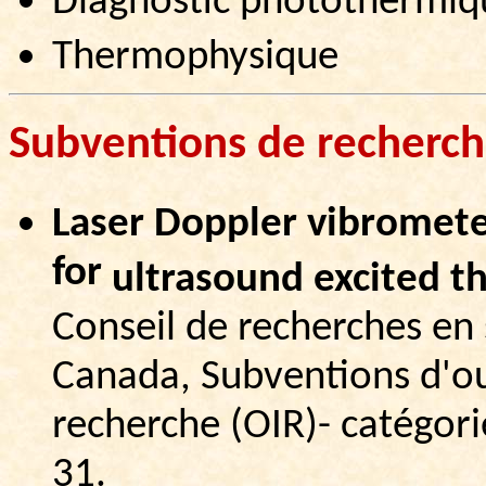
Diagnostic photothermiq
Thermophysique
Subventions de
recherc
Laser Doppler
vibromet
for
ultrasound
excited
t
Conseil de recherches en 
Canada, Subventions d'ou
recherche (OIR)- catégor
31.